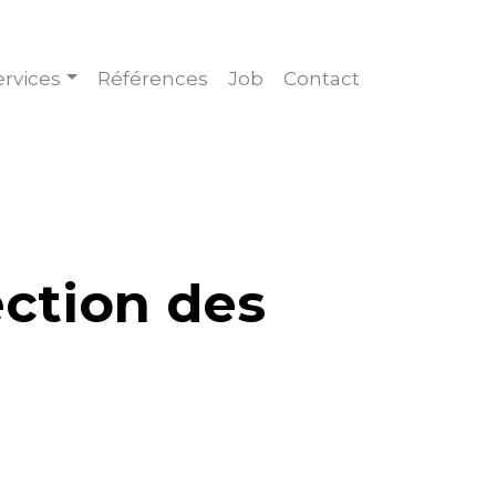
ervices
Références
Job
Contact
ection des